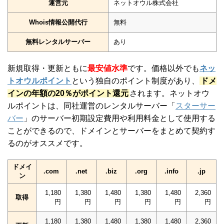
運営元
ネットオウル株式会社
Whois情報公開代行
無料
無料レンタルサーバー
あり
新規取得・更新ともに
最安値水準
です。価格以外でも
ネッ
トオウルポイント
という独自のポイント制度があり、
ドメ
インの年額の20％がポイント還元
されます。ネットオウ
ルポイントは、同社運営のレンタルサーバー「
スターサー
バー
」のサーバー初期設定費用や利用料金として使用する
ことができるので、ドメインとサーバーをまとめて契約す
るのがオススメです。
ドメイ
.com
.net
.biz
.org
.info
.jp
ン
1,180
1,380
1,480
1,380
1,480
2,360
取得
円
円
円
円
円
円
1,180
1,380
1,480
1,380
1,480
2,360