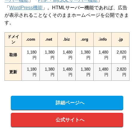
ーバー機能
」「
PHP・MySQLサーバー機能
」
「
WordPress機能
」。HTMLサーバー機能であれば、広告
が表示されることなくそのままホームページを公開できま
す。
ドメイ
.com
.net
.biz
.org
.info
.jp
ン
1,180
1,380
1,480
1,380
1,480
2,820
取得
円
円
円
円
円
円
1,180
1,380
1,480
1,380
1,480
2,820
更新
円
円
円
円
円
円
詳細ページへ
公式サイトへ