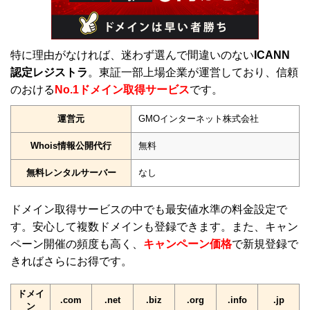
特に理由がなければ、迷わず選んで間違いのない
ICANN
認定レジストラ
。東証一部上場企業が運営しており、信頼
のおける
No.1ドメイン取得サービス
です。
運営元
GMOインターネット株式会社
Whois情報公開代行
無料
無料レンタルサーバー
なし
ドメイン取得サービスの中でも最安値水準の料金設定で
す。安心して複数ドメインも登録できます。また、キャン
ペーン開催の頻度も高く、
キャンペーン価格
で新規登録で
きればさらにお得です。
ドメイ
.com
.net
.biz
.org
.info
.jp
ン