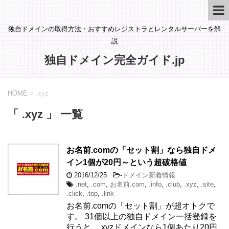
独自ドメインの取得方法・おすすめレジストラとレンタルサーバーを解
説
独自ドメイン完全ガイド.jp
HOME
>
.xyz
「 .xyz 」 一覧
お名前.comの「セット割」なら独自ドメ
イン1個が20円～という超破格値
2016/12/25
-
ドメイン新着情報
.net
,
.com
,
お名前.com
,
.info
,
.club
,
.xyz
,
.site
,
.click
,
.top
,
.link
お名前.comの「セット割」が超オトクで
す。 31個以上の独自ドメイン一括登録を
行うと、.xyzドメインなら1個あたり20円