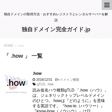
独自ドメインの取得方法・おすすめレジストラとレンタルサーバーを解
説
独自ドメイン完全ガイド.jp
HOME
>
.how
「 .how 」 一覧
.how
2018/12/31
-
ドメイン種類
gTLD
,
.how
読み仮名ハウ種類gTLD 「.how（ハウ）」
は、ジェネリックトップレベルドメイン
のひとつ。 howは『どのように』を意味
する英語です。『how-to（ハウツー）』
『know-how（ノウハウ）』は日 ...