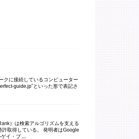
トワークに接続しているコンピューター
fect-guide.jp"といった形で表記さ
geRank）は検索アルゴリズムを支える
許取得している。 発明者はGoogle
・ブ ...