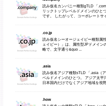
読み仮名カンパニー種類gTLD 「.c
リックトップレベルドメインのひとつ。
です。 したがって、コーポレートサイト
.co.jp
読み仮名シーオージェイピー種類属性型J
ェイピー）」は、属性型JPドメインのひとつ
略で、文字通り&quo ...
.asia
読み仮名アジア種類sTLD 「.asi
ベルドメインのひとつ。 アジア太平洋
日本国内だけでなくアジア地域を視野に
.how