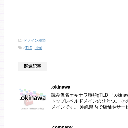
-
ドメイン種類
-
gTLD
,
.tirol
関連記事
.okinawa
読み仮名オキナワ種類gTLD 「.oki
トップレベルドメインのひとつ。 そ
メインです。 沖縄県内で店舗やサービス
.company