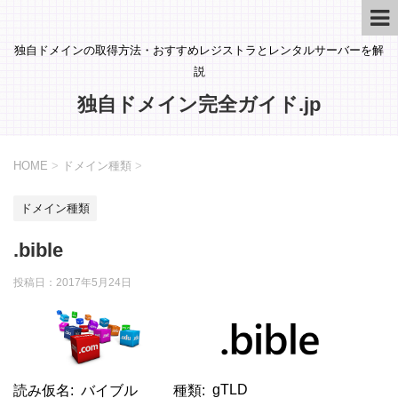
独自ドメインの取得方法・おすすめレジストラとレンタルサーバーを解
説
独自ドメイン完全ガイド.jp
HOME
>
ドメイン種類
>
ドメイン種類
.bible
投稿日：
2017年5月24日
gTLD
読み仮名
バイブル
種類